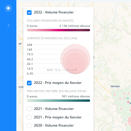
2022 - Volume financier
VOLUMES FINANCIERS ÉCHANGÉS
0 euros
2 136 millions d'euros
SURFACES ÉCHANGÉES AU 2022 (HA)
Prix du foncier par commune en Île-de-France de 2018 à 2022
338
149
73.5
Prix 
44.2
26.1
du 
14.5
AVG: 12.2
foncier 
6.30
par 
2022 - Prix moyen du foncier
commune 
en 
PRIX MOYEN HECTARE (EN MILLION D'EUROS)
0 euros
951 millions d'euros
Île-
de-
2021 - Volume financier
France 
des 
2021 - Prix moyen du foncier
années 
2020 - Volume financier
2018 